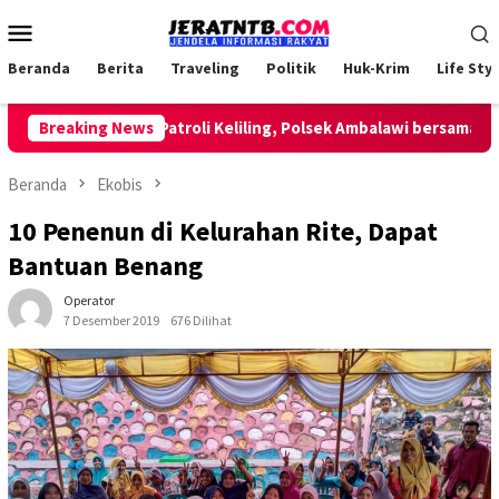
Loncat
Menu
ke
Mobile
konten
Beranda
Berita
Traveling
Politik
Huk-Krim
Life Styl
Breaking News
Lakukan Patroli Keliling, Polsek Ambalawi bersama TNI dan
Beranda
Ekobis
10 Penenun di Kelurahan Rite, Dapat
Bantuan Benang
Operator
7 Desember 2019
676 Dilihat