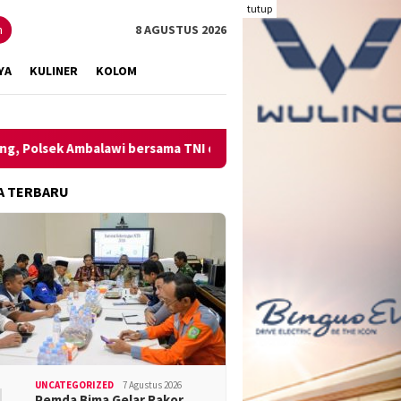
tutup
n
8 AGUSTUS 2026
YA
KULINER
KOLOM
 Ambalawi bersama TNI dan SatPolPP Sita Minuman Keras
P
A TERBARU
UNCATEGORIZED
7 Agustus 2026
Pemda Bima Gelar Rakor