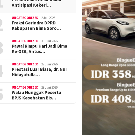
1
Antisipasi Kekeri…
2
UNCATEGORIZED
2 Juli 2026
Fraksi Gerindra DPRD
Kabupaten Bima Soro…
3
UNCATEGORIZED
30 Juni 2026
Pawai Rimpu Hari Jadi Bima
Ke-386, Antus…
4
UNCATEGORIZED
29 Juni 2026
Prestasi Luar Biasa, dr. Nur
Hidayatulla…
5
UNCATEGORIZED
29 Juni 2026
Walau Nunggak Peserta
BPJS Kesehatan Bis…