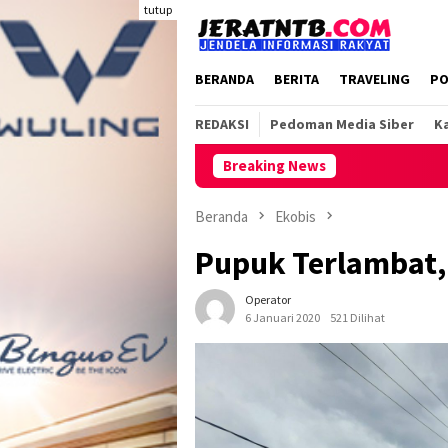
Loncat
tutup
ke
konten
BERANDA
BERITA
TRAVELING
PO
REDAKSI
Pedoman Media Siber
Ka
Breaking News
Beranda
Ekobis
Pupuk Terlambat,
Operator
6 Januari 2020
521 Dilihat