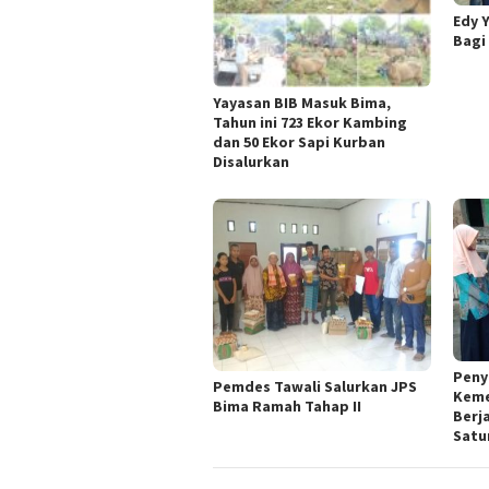
Edy 
Bagi
Yayasan BIB Masuk Bima,
Tahun ini 723 Ekor Kambing
dan 50 Ekor Sapi Kurban
Disalurkan
Peny
Pemdes Tawali Salurkan JPS
Keme
Bima Ramah Tahap II
Berj
Satu