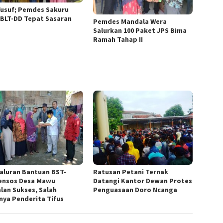
Yusuf; Pemdes Sakuru
 BLT-DD Tepat Sasaran
Pemdes Mandala Wera
Salurkan 100 Paket JPS Bima
Ramah Tahap II
aluran Bantuan BST-
Ratusan Petani Ternak
nsos Desa Mawu
Datangi Kantor Dewan Protes
alan Sukses, Salah
Penguasaan Doro Ncanga
nya Penderita Tifus