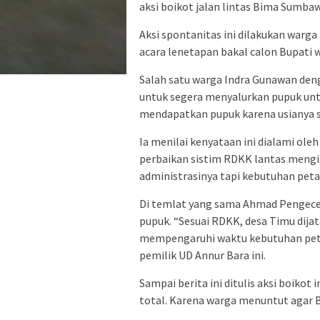
aksi boikot jalan lintas Bima Sumbaw
Aksi spontanitas ini dilakukan warg
acara lenetapan bakal calon Bupati w
Salah satu warga Indra Gunawan den
untuk segera menyalurkan pupuk untu
mendapatkan pupuk karena usianya su
Ia menilai kenyataan ini dialami ole
perbaikan sistim RDKK lantas mengi
administrasinya tapi kebutuhan peta
Di temlat yang sama Ahmad Pengece
pupuk. “Sesuai RDKK, desa Timu dija
mempengaruhi waktu kebutuhan petan
pemilik UD Annur Bara ini.
Sampai berita ini ditulis aksi boikot 
total. Karena warga menuntut agar B