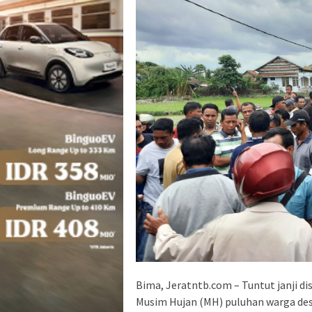
Bima, Jeratntb.com – Tuntut janji d
Musim Hujan (MH) puluhan warga de