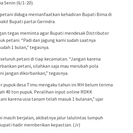
a Senin (6/1-20).
a petani diduga memanfaatkan kehadiran Bupati Bima di
akil Bupati partai Gerindra.
gan tegas meminta agar Bupati mendesak Distributor
k petani. “Padi dan jagung kami sudah saatnya
dah 1 bulan,” tegasnya.
h seluruh petani di tiap kecamatan. “Jangan karena
rbankan petani, silahkan saja mau merubah pola
ni jangan dikorbankan,” tegasnya.
r pupuk desa Timu mengaku tahun ini MH belum terima
tah 40 ton pupuk. Peralihan input online RDKK
i karena usia tanam telah masuk 1 bulanan,” ujar
ini masih berjalan, akibatnya jalur lalulintas lumpuh
upati hadir memberikan kepastian. (Jr)