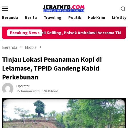
Loncat
Menu
ke
Mobile
konten
Beranda
Berita
Traveling
Politik
Huk-Krim
Life Styl
Lakukan Patroli Keliling, Polsek Ambalawi bersama TNI dan Sat
Breaking News
Beranda
Ekobis
Tinjau Lokasi Penanaman Kopi di
Lelamase, TPPID Gandeng Kabid
Perkebunan
Operator
15 Januari 2020
594 Dilihat