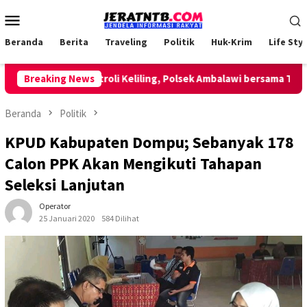
Loncat
Menu
ke
Mobile
konten
Beranda
Berita
Traveling
Politik
Huk-Krim
Life Styl
Lakukan Patroli Keliling, Polsek Ambalawi bersama TNI dan S
Breaking News
Beranda
Politik
KPUD Kabupaten Dompu; Sebanyak 178
Calon PPK Akan Mengikuti Tahapan
Seleksi Lanjutan
Operator
25 Januari 2020
584 Dilihat