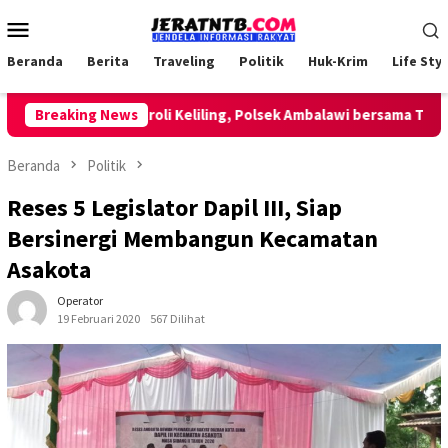
Loncat
Menu
ke
Mobile
konten
Beranda
Berita
Traveling
Politik
Huk-Krim
Life Styl
Lakukan Patroli Keliling, Polsek Ambalawi bersama TNI dan Sa
Breaking News
Beranda
Politik
Reses 5 Legislator Dapil III, Siap
Bersinergi Membangun Kecamatan
Asakota
Operator
19 Februari 2020
567 Dilihat