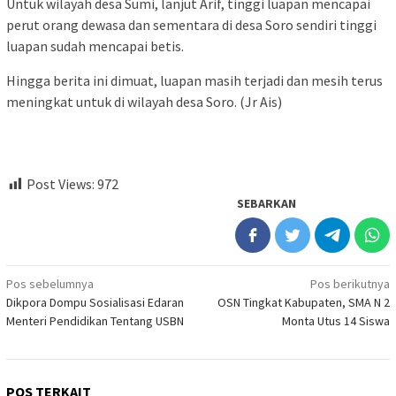
Untuk wilayah desa Sumi, lanjut Arif, tinggi luapan mencapai
perut orang dewasa dan sementara di desa Soro sendiri tinggi
luapan sudah mencapai betis.
Hingga berita ini dimuat, luapan masih terjadi dan mesih terus
meningkat untuk di wilayah desa Soro. (Jr Ais)
Post Views:
972
SEBARKAN
Navigasi
Pos sebelumnya
Pos berikutnya
Dikpora Dompu Sosialisasi Edaran
OSN Tingkat Kabupaten, SMA N 2
pos
Menteri Pendidikan Tentang USBN
Monta Utus 14 Siswa
POS TERKAIT