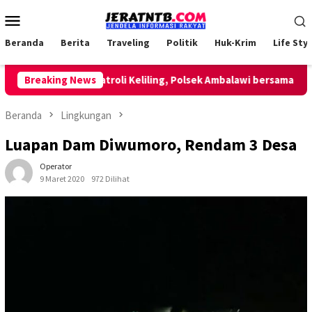
Loncat
Menu
ke
Mobile
konten
Beranda
Berita
Traveling
Politik
Huk-Krim
Life Styl
Breaking News
Lakukan Patroli Keliling, Polsek Ambalawi bersama TNI dan
Beranda
Lingkungan
Luapan Dam Diwumoro, Rendam 3 Desa
Operator
9 Maret 2020
972 Dilihat