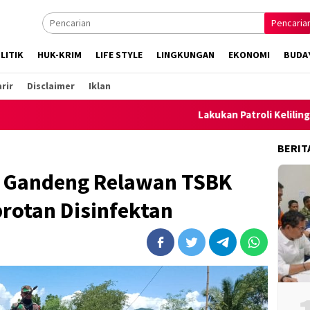
Pencaria
LITIK
HUK-KRIM
LIFE STYLE
LINGKUNGAN
EKONOMI
BUDA
rir
Disclaimer
Iklan
Lakukan Patroli Keliling, Polsek 
BERIT
o Gandeng Relawan TSBK
otan Disinfektan