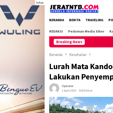
Loncat
tutup
ke
konten
BERANDA
BERITA
TRAVELING
PO
REDAKSI
Pedoman Media Siber
Ka
Breaking News
Beranda
Kesehatan
Lurah Mata Kand
Lakukan Penyempr
Operator
1 April 2020
528 Dilihat