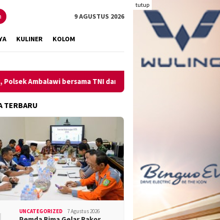
tutup
n
9 AGUSTUS 2026
YA
KULINER
KOLOM
Ambalawi bersama TNI dan SatPolPP Sita Minuman Keras
Pe
A TERBARU
UNCATEGORIZED
7 Agustus 2026
Pemda Bima Gelar Rakor