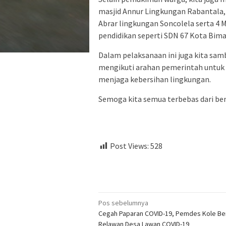
masjid Annur Lingkungan Rabantala,
Abrar lingkungan Soncolela serta 4 M
pendidikan seperti SDN 67 Kota Bim
Dalam pelaksanaan ini juga kita samb
mengikuti arahan pemerintah untuk m
menjaga kebersihan lingkungan.
Semoga kita semua terbebas dari ben
Post Views:
528
Navigasi
Pos sebelumnya
Cegah Paparan COVID-19, Pemdes Kole Be
pos
Relawan Desa Lawan COVID-19