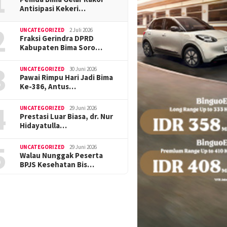
1
Antisipasi Kekeri…
2
UNCATEGORIZED
2 Juli 2026
Fraksi Gerindra DPRD
Kabupaten Bima Soro…
3
UNCATEGORIZED
30 Juni 2026
Pawai Rimpu Hari Jadi Bima
Ke-386, Antus…
4
UNCATEGORIZED
29 Juni 2026
Prestasi Luar Biasa, dr. Nur
Hidayatulla…
5
UNCATEGORIZED
29 Juni 2026
Walau Nunggak Peserta
BPJS Kesehatan Bis…