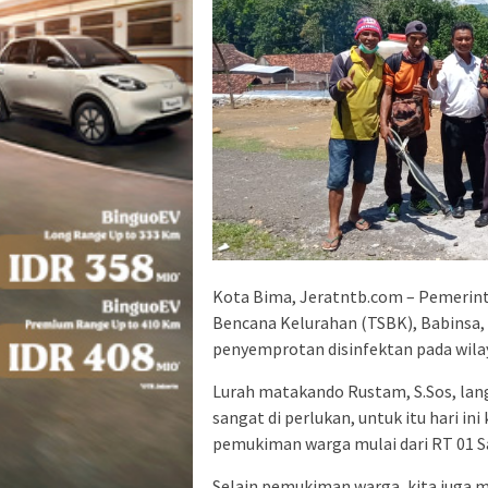
Kota Bima, Jeratntb.com – Pemerin
Bencana Kelurahan (TSBK), Babinsa
penyemprotan disinfektan pada wila
Lurah matakando Rustam, S.Sos, la
sangat di perlukan, untuk itu hari in
pemukiman warga mulai dari RT 01 S
Selain pemukiman warga, kita juga 