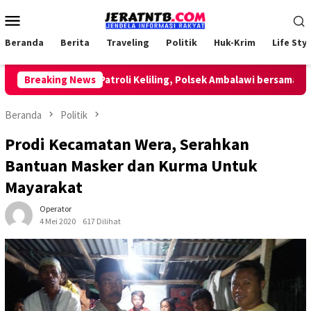
Loncat
Menu
ke
Mobile
konten
Beranda
Berita
Traveling
Politik
Huk-Krim
Life Styl
Breaking News
Lakukan Patroli Keliling, Polsek Ambalawi bersama TNI dan
Beranda
Politik
Prodi Kecamatan Wera, Serahkan
Bantuan Masker dan Kurma Untuk
Mayarakat
Operator
4 Mei 2020
617 Dilihat