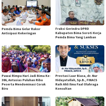
Fraksi Gerindra DPRD
Pemda Bima Gelar Rakor
Kabupaten Bima Soroti Kerja
Antisipasi Kekeringan
Pemda Bima Yang Lamban
Pawai Rimpu Hari Jadi Bima Ke-
Prestasi Luar Biasa, dr. Nur
386, Antusias Puluhan Ribu
Hidayatullah, Sp.B., FINACS
Peserta Mendominasi Corak
Raih Ahli Ilmu Faal Olahraga
Biru
Konsultan