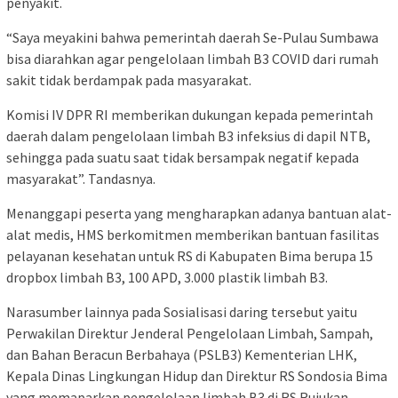
penyakit.
“Saya meyakini bahwa pemerintah daerah Se-Pulau Sumbawa
bisa diarahkan agar pengelolaan limbah B3 COVID dari rumah
sakit tidak berdampak pada masyarakat.
Komisi IV DPR RI memberikan dukungan kepada pemerintah
daerah dalam pengelolaan limbah B3 infeksius di dapil NTB,
sehingga pada suatu saat tidak bersampak negatif kepada
masyarakat”. Tandasnya.
Menanggapi peserta yang mengharapkan adanya bantuan alat-
alat medis, HMS berkomitmen memberikan bantuan fasilitas
pelayanan kesehatan untuk RS di Kabupaten Bima berupa 15
dropbox limbah B3, 100 APD, 3.000 plastik limbah B3.
Narasumber lainnya pada Sosialisasi daring tersebut yaitu
Perwakilan Direktur Jenderal Pengelolaan Limbah, Sampah,
dan Bahan Beracun Berbahaya (PSLB3) Kementerian LHK,
Kepala Dinas Lingkungan Hidup dan Direktur RS Sondosia Bima
yang memaparkan pengelolaan limbah B3 di RS Rujukan