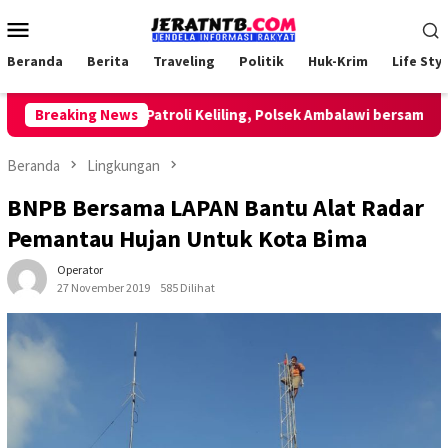
Loncat
Menu
ke
Mobile
konten
Beranda
Berita
Traveling
Politik
Huk-Krim
Life Styl
Breaking News
Lakukan Patroli Keliling, Polsek Ambalawi bersama TNI d
Beranda
Lingkungan
BNPB Bersama LAPAN Bantu Alat Radar
Pemantau Hujan Untuk Kota Bima
Operator
27 November 2019
585 Dilihat