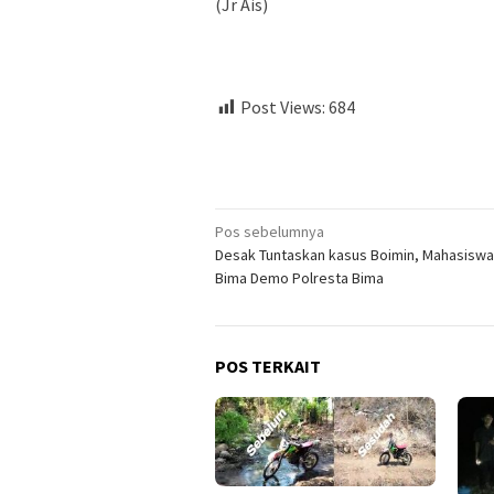
(Jr Ais)
Post Views:
684
Navigasi
Pos sebelumnya
Desak Tuntaskan kasus Boimin, Mahasiswa
pos
Bima Demo Polresta Bima
POS TERKAIT