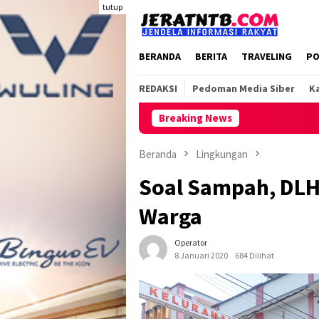
Loncat
tutup
ke
konten
BERANDA
BERITA
TRAVELING
PO
REDAKSI
Pedoman Media Siber
Ka
Breaking News
Beranda
Lingkungan
Soal Sampah, DLH
Warga
Operator
8 Januari 2020
684 Dilihat