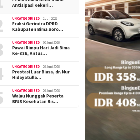
1
Antisipasi Kekeri…
2
UNCATEGORIZED
2 Juli 2026
Fraksi Gerindra DPRD
Kabupaten Bima Soro…
3
UNCATEGORIZED
30 Juni 2026
Pawai Rimpu Hari Jadi Bima
Ke-386, Antus…
4
UNCATEGORIZED
29 Juni 2026
Prestasi Luar Biasa, dr. Nur
Hidayatulla…
5
UNCATEGORIZED
29 Juni 2026
Walau Nunggak Peserta
BPJS Kesehatan Bis…