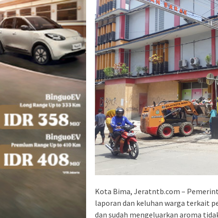
Kota Bima, Jeratntb.com – Pemerint
laporan dan keluhan warga terkait 
dan sudah mengeluarkan aroma tidak 