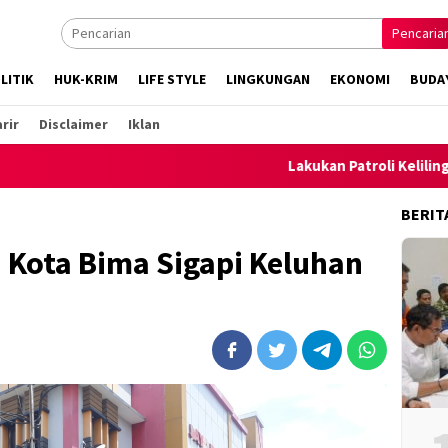
Pencaria
LITIK
HUK-KRIM
LIFE STYLE
LINGKUNGAN
EKONOMI
BUDA
rir
Disclaimer
Iklan
Lakukan Patroli Keliling, Polsek 
BERIT
 Kota Bima Sigapi Keluhan