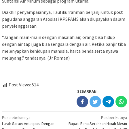
Subtansi Air Minum sebagai program utama.
Diakhir penyampaiannya, Taufikurrahman berjanji untuk post
pagu dana anggaran Asosiasi KPSPAMS akan diupayakan dalam
penyelenggaraan.
“Jangan main-main dengan masalah air, orang bisa hidup
dengan air tapi juga bisa sengsara dengan air. Ketika banjir tiba
melenyapkan kehidupan manusia, harta benda serta nyawa
melayang,” tandasnya. (Jr Roman)
Post Views:
514
SEBARKAN
Navigasi
Pos sebelumnya
Pos berikutnya
Lurah Sarae: Antisipasi Dengan
Bupati Bima Serahkan Hibah Mesin
pos