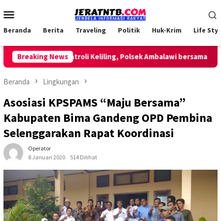
Loncat
Menu
ke
Mobile
konten
Beranda
Berita
Traveling
Politik
Huk-Krim
Life Styl
Lakukan Patroli Keliling, Polsek Ambalawi bersama TNI dan 
Breaking News
Beranda
Lingkungan
Asosiasi KPSPAMS “Maju Bersama”
Kabupaten Bima Gandeng OPD Pembina
Selenggarakan Rapat Koordinasi
Operator
8 Januari 2020
514 Dilihat