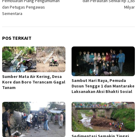
Pembuatan Plang Pengumuman
dan Peralatan Senilai Rp 1,65
dan Petugas Pengawas
Milyar
Sementara
POS TERKAIT
Sumber Mata Air Kering, Desa
Sambut Hari Raya, Pemuda
Kore dan Boro Terancam Gagal
Dusun Tengge 1 dan Mantarake
Tanam
Laksanakan Aksi Bhakti Sosial
Sedimentasi Semakin Tinggi,