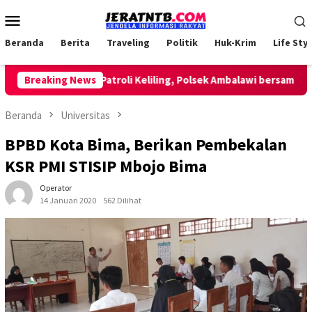
Loncat
Menu
ke
Mobile
konten
Beranda
Berita
Traveling
Politik
Huk-Krim
Life Styl
Breaking News
Lakukan Patroli Keliling, Polsek Ambalawi bersama TNI da
Beranda
Universitas
BPBD Kota Bima, Berikan Pembekalan
KSR PMI STISIP Mbojo Bima
Operator
14 Januari 2020
562 Dilihat