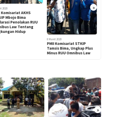
»
t 2020
7 Maret 2020
 Komisariat AKHS
Pastikan
SIP Mbojo Bima
Dosen, P
larasi Penolakan RUU
Komunik
ibus Law Tentang
Lokakar
gkungan Hidup
Pembela
8 Maret 2020
PMII Komisariat STKIP
Tamsis Bima, Ungkap Plus
Minus RUU Omnibus Law
»
Jambre
Bolon