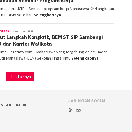
anakan Seminar Program Kerja
Bima, JeratNTB – Seminar program kerja Mahasiswa KKN angkatan
TKIP BIMA sore hari
Selengkapnya
operator
RSITAS
5 Februari 2020
ut Langkah Kongkrit, BEM STISIP Sambangi
 dan Kantor Walikota
Bima, Jeratntb.com – Mahasiswa yang tergabung dalam Badan
tif Mahasiswa (BEM) Sekolah Tinggi Ilmu
Selengkapnya
Lihat Lainnya
JARINGAN SOCIAL
 SIBER
KARIR
RSS