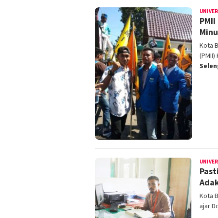
UNIVE
PMII
Minu
Kota 
(PMII
Sele
UNIVE
Past
Adak
Kota B
ajar 