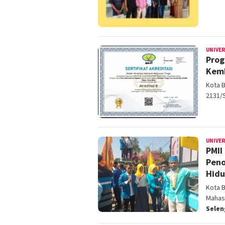
UNIVE
Prog
Kemb
Kota 
2131/S
UNIVE
PMII
Peno
Hid
Kota 
Mahasi
Sele