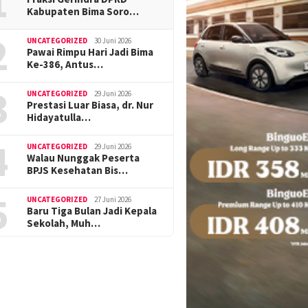
1
Kabupaten Bima Soro…
2
UNCATEGORIZED
30 Juni 2026
Pawai Rimpu Hari Jadi Bima
Ke-386, Antus…
3
UNCATEGORIZED
29 Juni 2026
Prestasi Luar Biasa, dr. Nur
Hidayatulla…
4
UNCATEGORIZED
29 Juni 2026
Walau Nunggak Peserta
BPJS Kesehatan Bis…
5
UNCATEGORIZED
27 Juni 2026
Baru Tiga Bulan Jadi Kepala
Sekolah, Muh…
8 Februari 2020
Mahasiswa K