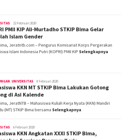
operator
RSITAS
22 Februari 2020
I PMII KIP Ali-Murtadho STKIP Bima Gelar
lah Islam Gender
Bima, Jeratntb.com – Pengurus Komisariat Korps Pergerakan
swa Islam Indonesia Putri (KOPRI) PMII KIP
Selengkapnya
operator
UNGAN
,
UNIVERSITAS
8 Februari 2020
siswa KKN MT STKIP Bima Lakukan Gotong
ng di Asi Kalende
ima, JeratNTB – Mahasiswa Kuliah Kerja Nyata (KKN) Mandiri
du (MT) STKIP Bima bersama
Selengkapnya
operator
RSITAS
6 Februari 2020
siswa KKN Angkatan XXXI STKIP Bima,