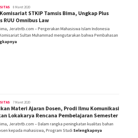
operator
RSITAS
8 Maret 2020
 Komisariat STKIP Tamsis Bima, Ungkap Plus
s RUU Omnibus Law
Bima, Jeratntb.com – Pergerakan Mahasiswa Islam Indonesia
) Komisariat Sultan Muhammad mengutarakan bahwa Pembahasan
ngkapnya
operator
RSITAS
7 Maret 2020
ikan Materi Ajaran Dosen, Prodi Ilmu Komunikasi
an Lokakarya Rencana Pembelajaran Semester
ima, Jeratntb.com – Dalam rangka peningkatan kualitas bahan
Dosen kepada mahasiswa, Program Studi
Selengkapnya