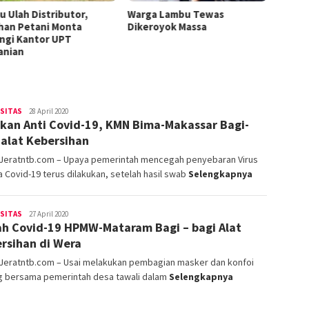
Diciduk
u Ulah Distributor,
Warga Lambu Tewas
han Petani Monta
Dikeroyok Massa
ngi Kantor UPT
anian
operator
RSITAS
28 April 2020
kan Anti Covid-19, KMN Bima-Makassar Bagi-
 alat Kebersihan
 Jeratntb.com – Upaya pemerintah mencegah penyebaran Virus
 Covid-19 terus dilakukan, setelah hasil swab
Selengkapnya
operator
RSITAS
27 April 2020
h Covid-19 HPMW-Mataram Bagi – bagi Alat
rsihan di Wera
 Jeratntb.com – Usai melakukan pembagian masker dan konfoi
ng bersama pemerintah desa tawali dalam
Selengkapnya