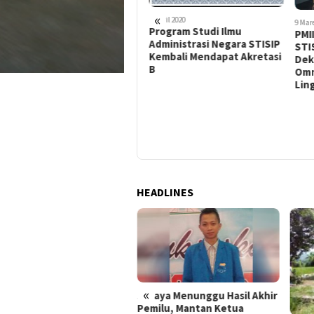
«
9 April 2020
9 Mare
Program Studi Ilmu
PMII
Administrasi Negara STISIP
STI
Kembali Mendapat Akretasi
27 April 2020
Dek
Cegah Covid-19 HPMW-
B
Omn
Mataram Bagi – bagi Alat
Lin
Kebersihan di Wera
HEADLINES
waslu Umumkan
«
Seraya Menunggu Hasil Akhir
rekrutan Panwascam
Pemilu, Mantan Ketua
uk Pilkada Bima