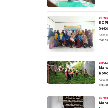
UNIVE
KOPR
Seko
Kota 
Mahasi
LINGK
Maha
Royo
Kota B
Terpa
UNIVE
Maha