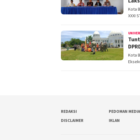
Laks
Kota 
XXXI S
UNIVE
Tunt
DPRD
Kota 
Ekseku
REDAKSI
PEDOMAN MEDIA
DISCLAIMER
IKLAN