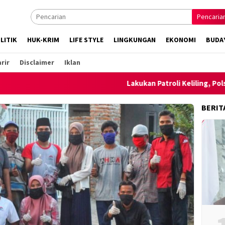
Pencaria
LITIK
HUK-KRIM
LIFE STYLE
LINGKUNGAN
EKONOMI
BUDA
rir
Disclaimer
Iklan
Lakukan Patroli Keliling, Polsek Ambalawi b
BERIT