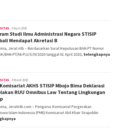
operator
RSITAS
9 April 2020
ram Studi Ilmu Administrasi Negara STISIP
ali Mendapat Akretasi B
Bima, Jerat ntb – Berdasarkan Surat Keputusan BAN-PT Nomor
K/BAN-PT/Ak-PJJ/S/IV/2020 tanggal 01 April 2020,
Selengkapnya
operator
RSITAS
9 Maret 2020
 Komisariat AKHS STISIP Mbojo Bima Deklarasi
lakan RUU Omnibus Law Tentang Lingkungan
up
Bima, Jeratntb.com – Pengurus Komisariat Pergerakan
swa Islam Indonesia (PMII) Komisariat Abil Khair Sirajuddin
ngkapnya