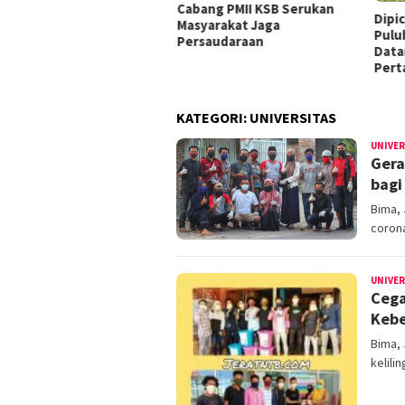
Cabang PMII KSB Serukan
Dipic
Masyarakat Jaga
Pulu
Persaudaraan
Data
Pert
KATEGORI:
UNIVERSITAS
UNIVE
Gera
bagi
Bima,
corona
UNIVE
Cega
Kebe
Bima,
kelili