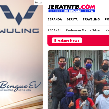
Loncat
tutup
ke
konten
BERANDA
BERITA
TRAVELING
PO
REDAKSI
Pedoman Media Siber
Ka
Breaking News